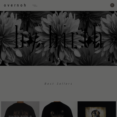
overnoh
0
Best Sellers