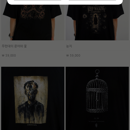
무한대의 문어와 꽃
눈치
￦ 59,000
￦ 59,000