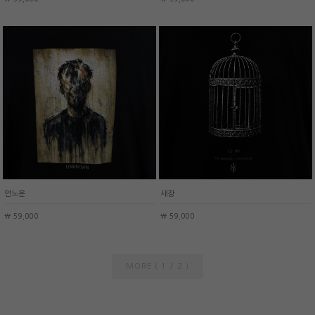
언노운
새장
￦ 59,000
￦ 59,000
MORE (
/
)
1
2