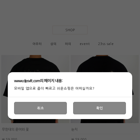
SHOP
아우터
상의
하의
event
23ss sale
www.dpsvlt.com의 페이지 내용:
모바일 앱으로 좀더 빠르고 쉬운쇼핑은 어떠실까요?
취소
확인
무한대의 문어와 꽃
눈치
￦ 59,000
￦ 59,000