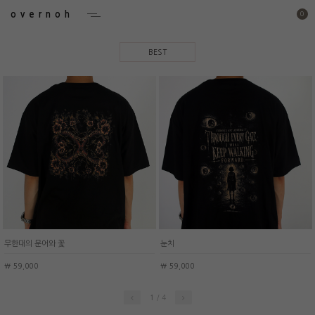
overnoh
0
BEST
무한대의 문어와 꽃
눈치
￦ 59,000
￦ 59,000
/
4
1